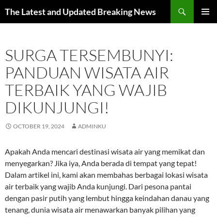
Skip
Search
The Latest and Updated Breaking News
to
PRIMAR
content
MENU
SURGA TERSEMBUNYI:
PANDUAN WISATA AIR
TERBAIK YANG WAJIB
DIKUNJUNGI!
OCTOBER 19, 2024
ADMINKU
Apakah Anda mencari destinasi wisata air yang memikat dan
menyegarkan? Jika iya, Anda berada di tempat yang tepat!
Dalam artikel ini, kami akan membahas berbagai lokasi wisata
air terbaik yang wajib Anda kunjungi. Dari pesona pantai
dengan pasir putih yang lembut hingga keindahan danau yang
tenang, dunia wisata air menawarkan banyak pilihan yang