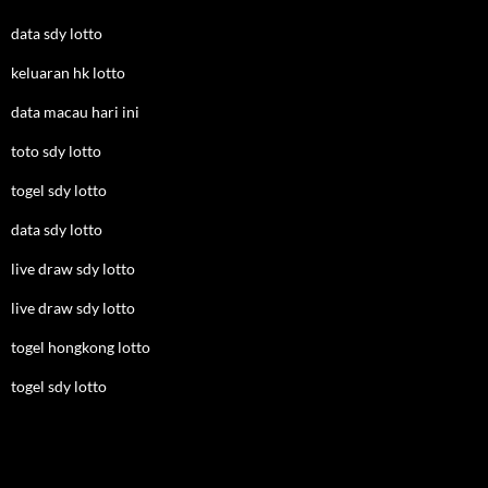
data sdy lotto
keluaran hk lotto
data macau hari ini
toto sdy lotto
togel sdy lotto
data sdy lotto
live draw sdy lotto
live draw sdy lotto
togel hongkong lotto
togel sdy lotto