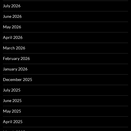
July 2026
June 2026
May 2026
April 2026
March 2026
February 2026
January 2026
December 2025
July 2025
June 2025
May 2025
April 2025