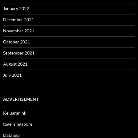
January 2022
December 2021
November 2021
October 2021
September 2021
August 2021
July 2021
ADVERTISEMENT
Keluaran hk
togel singapore
Data sgp