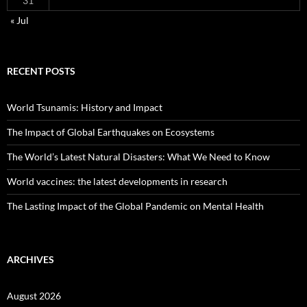
31
« Jul
RECENT POSTS
World Tsunamis: History and Impact
The Impact of Global Earthquakes on Ecosystems
The World’s Latest Natural Disasters: What We Need to Know
World vaccines: the latest developments in research
The Lasting Impact of the Global Pandemic on Mental Health
ARCHIVES
August 2026