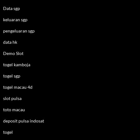
Data sgp
keluaran sgp
pengeluaran sgp
data hk
Demo Slot
togel kamboja
togel sgp
togel macau 4d
slot pulsa
toto macau
deposit pulsa indosat
togel