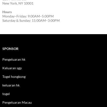
New York, NY 10001
Hours
Monday–Friday: 9:00AM–5:00PM
Saturday & Sunday: 11:00AM–3:00PM
SPONSOR
Pengeluaran hk
Keluaran sgp
Togel hongkong
keluaran hk
togel
Pengeluaran Macau