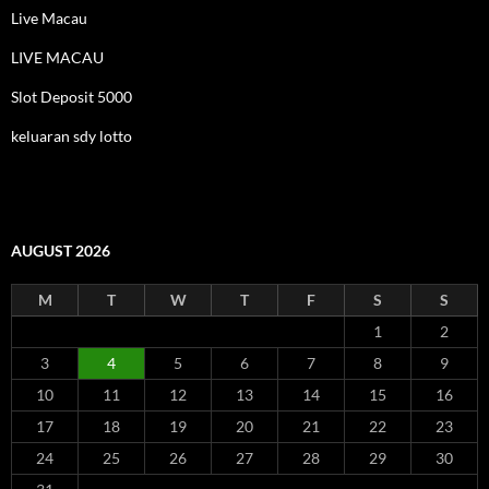
Live Macau
LIVE MACAU
Slot Deposit 5000
keluaran sdy lotto
AUGUST 2026
M
T
W
T
F
S
S
1
2
3
4
5
6
7
8
9
10
11
12
13
14
15
16
17
18
19
20
21
22
23
24
25
26
27
28
29
30