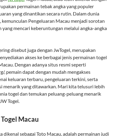
rupakan permainan tebak angka yang populer
uaran yang dinantikan secara rutin. Dalam dunia
e, kemunculan Pengeluaran Macau menjadi sorotan
n yang mencari keberuntungan melalui angka-angka
sering disebut juga dengan JwTogel, merupakan
enyediakan akses ke berbagai jenis permainan togel
Macau. Dengan adanya situs resmi seperti
org/, pemain dapat dengan mudah mengakses
ai keluaran terbaru, pengeluaran terkini, serta
 menarik yang ditawarkan. Mari kita telusuri lebih
unia togel dan temukan peluang-peluang menarik
 JW Togel.
 Togel Macau
ga dikenal sebagai Toto Macau, adalah permainan judi