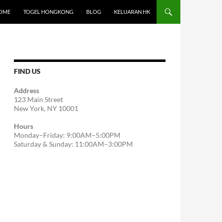
OME
TOGEL HONGKONG
BLOG
KELUARAN HK
FIND US
Address
123 Main Street
New York, NY 10001
Hours
Monday–Friday: 9:00AM–5:00PM
Saturday & Sunday: 11:00AM–3:00PM