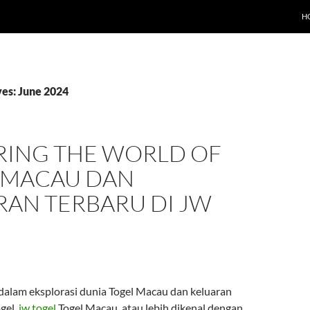
H
es: June 2024
RING THE WORLD OF
 MACAU DAN
RAN TERBARU DI JW
dalam eksplorasi dunia Togel Macau dan keluaran
gel.
jw togel
Togel Macau, atau lebih dikenal dengan