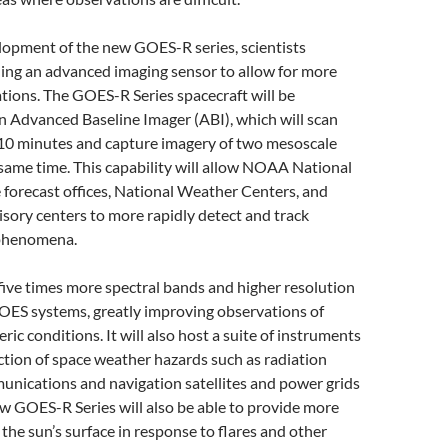
lopment of the new GOES-R series, scientists
ding an advanced imaging sensor to allow for more
tions. The GOES-R Series spacecraft will be
n Advanced Baseline Imager (ABI), which will scan
 10 minutes and capture imagery of two mesoscale
 same time. This capability will allow NOAA National
forecast offices, National Weather Centers, and
isory centers to more rapidly detect and track
phenomena.
 five times more spectral bands and higher resolution
OES systems, greatly improving observations of
ic conditions. It will also host a suite of instruments
tion of space weather hazards such as radiation
nications and navigation satellites and power grids
w GOES-R Series will also be able to provide more
 the sun’s surface in response to flares and other