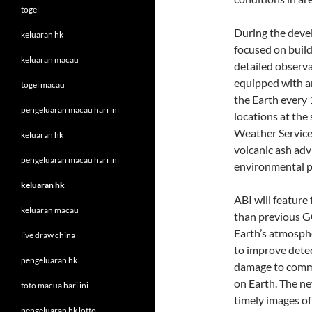
togel
During the deve
keluaran hk
focused on buil
keluaran macau
detailed observa
equipped with a
togel macau
the Earth every
pengeluaran macau hari ini
locations at the
Weather Service 
keluaran hk
volcanic ash adv
pengeluaran macau hari ini
environmental 
keluaran hk
ABI will feature
keluaran macau
than previous G
Earth’s atmospher
live draw china
to improve detec
pengeluaran hk
damage to commu
on Earth. The ne
toto macua hari ini
timely images of
pengeluaran hk lotto