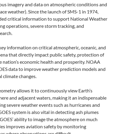
ous imagery and data on atmospheric conditions and
space weather). Since the launch of SMS-1 in 1974,
ed critical information to support National Weather
ing operations, severe storm tracking, and
earch.
y information on critical atmospheric, oceanic, and
na that directly impact public safety, protection of
he nation’s economic health and prosperity. NOAA
GOES data to improve weather prediction models and
l climate changes.
ometry allows it to continuously view Earth’s
ere and adjacent waters, making it an indispensable
ing severe weather events such as hurricanes and
OES system is also vital in detecting ash plumes
 GOES’ ability to image the atmosphere on much
les improves aviation safety by monitoring
eas where observations are difficult.