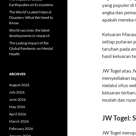
yang populer di
Earthquakes on Ecosystems
angka dan pemai
The World’s Latest Natural
Disasters: What We Need to
apakah mereka 
Know
World vaccines: the latest
Keluaran Macau 
developments in research
setiap putaran
The Lasting Impact of the
taruhan pada an
Global Pandemic on Mental
Health
hasil keluaran t
JW Togel atau J
ARCHIVES
menyediakan lay
melalui situs w
August 2026
keluaran terbar
July 2026
mudah dan nya
June 2026
May 2026
April 2026
JW Togel: 
March 2026
February 2026
JW Togel merupa
January 2026