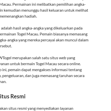
 Macau. Permainan ini melibatkan pemilihan angka-
n kemudian menunggu hasil keluaran untuk melihat
memenangkan hadiah.
adalah hasil angka-angka yang dikeluarkan pada
 permainan Togel Macau. Pemain biasanya memasang
gka-angka yang mereka percayai akan muncul dalam
ersebut.
WTogel merupakan salah satu situs web yang
anan untuk bermain Togel Macau secara online.
eb ini, pemain dapat mengakses informasi tentang
u, pengeluaran, dan juga memasang taruhan secara
man.
Situs Resmi
kan situs resmi yang menyediakan layanan