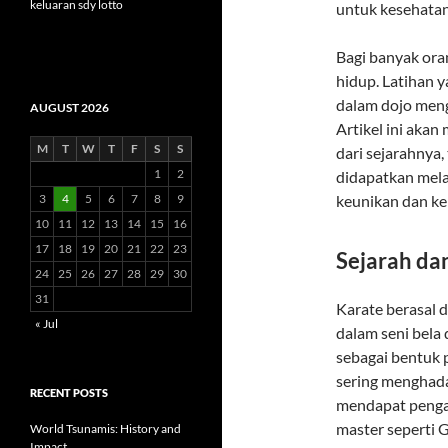
keluaran sdy lotto
untuk kesehatan
Bagi banyak oran
hidup. Latihan y
dalam dojo meng
AUGUST 2026
Artikel ini akan
M
T
W
T
F
S
S
dari sejarahnya,
1
2
didapatkan melal
3
4
5
6
7
8
9
keunikan dan kek
10
11
12
13
14
15
16
17
18
19
20
21
22
23
Sejarah dan
24
25
26
27
28
29
30
31
Karate berasal d
« Jul
dalam seni bela 
sebagai bentuk 
sering menghada
RECENT POSTS
mendapat pengak
master seperti 
World Tsunamis: History and
Impact