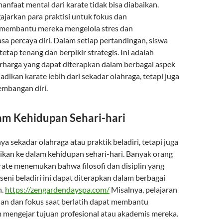
 manfaat mental dari karate tidak bisa diabaikan.
ajarkan para praktisi untuk fokus dan
 membantu mereka mengelola stres dan
sa percaya diri. Dalam setiap pertandingan, siswa
tetap tenang dan berpikir strategis. Ini adalah
rharga yang dapat diterapkan dalam berbagai aspek
dikan karate lebih dari sekadar olahraga, tetapi juga
embangan diri.
am Kehidupan Sehari-hari
ya sekadar olahraga atau praktik beladiri, tetapi juga
sikan ke dalam kehidupan sehari-hari. Banyak orang
arate menemukan bahwa filosofi dan disiplin yang
seni beladiri ini dapat diterapkan dalam berbagai
n.
https://zengardendayspa.com/
Misalnya, pelajaran
an dan fokus saat berlatih dapat membantu
 mengejar tujuan profesional atau akademis mereka.