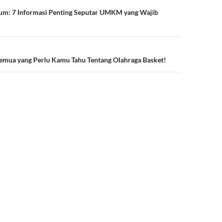
n
m: 7 Informasi Penting Seputar UMKM yang Wajib
emua yang Perlu Kamu Tahu Tentang Olahraga Basket!