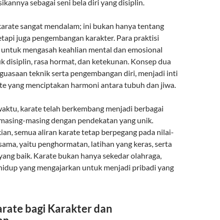
nnya sebagai seni bela diri yang disiplin.
k karate sangat mendalam; ini bukan hanya tentang
tetapi juga pengembangan karakter. Para praktisi
n untuk mengasah keahlian mental dan emosional
k disiplin, rasa hormat, dan ketekunan. Konsep dua
enguasaan teknik serta pengembangan diri, menjadi inti
rate yang menciptakan harmoni antara tubuh dan jiwa.
waktu, karate telah berkembang menjadi berbagai
, masing-masing dengan pendekatan yang unik.
an, semua aliran karate tetap berpegang pada nilai-
 sama, yaitu penghormatan, latihan yang keras, serta
yang baik. Karate bukan hanya sekedar olahraga,
a hidup yang mengajarkan untuk menjadi pribadi yang
rate bagi Karakter dan