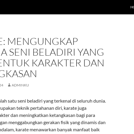
H
E: MENGUNGKAP
A SENI BELADIRI YANG
NTUK KARAKTER DAN
GKASAN
24
ADMINKU
lah satu seni beladiri yang terkenal di seluruh dunia.
upakan teknik pertahanan diri, karate juga
kter dan meningkatkan ketangkasan bagi para
ngan menggabungkan gerakan fisik yang dinamis dan
endalam, karate menawarkan banyak manfaat baik