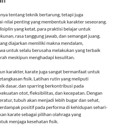
an
ya tentang teknik bertarung, tetapi juga
ai-nilai penting yang membentuk karakter seseorang.
isiplin yang ketat, para praktisi belajar untuk
kunan, rasa tanggung jawab, dan semangat juang.
yang diajarkan memiliki makna mendalam,
wa untuk selalu berusaha melakukan yang terbaik
rah meskipun menghadapi kesulitan.
n karakter, karate juga sangat bermanfaat untuk
angkasan fisik. Latihan rutin yang meliputi
ik dasar, dan sparring berkontribusi pada
kuatan otot, fleksibilitas, dan kecepatan. Dengan
teratur, tubuh akan menjadi lebih bugar dan sehat,
erdampak positif pada performa di kehidupan sehari-
ikan karate sebagai pilihan olahraga yang
tuk menjaga kesehatan fisik.