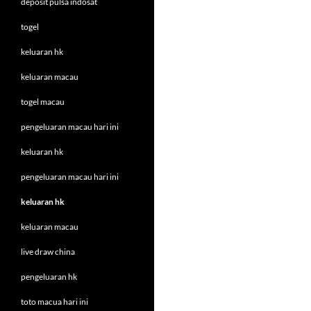
deposit pulsa indosat
togel
keluaran hk
keluaran macau
togel macau
pengeluaran macau hari ini
keluaran hk
pengeluaran macau hari ini
keluaran hk
keluaran macau
live draw china
pengeluaran hk
toto macua hari ini