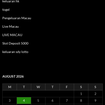
keluaran hk
togel
Pengeluaran Macau
Live Macau
LIVE MACAU
Slot Deposit 5000
keluaran sdy lotto
AUGUST 2026
M
T
W
T
F
S
S
1
2
3
4
5
6
7
8
9