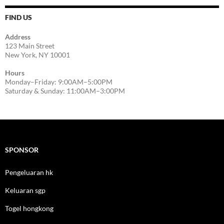
FIND US
Address
123 Main Street
New York, NY 10001
Hours
Monday–Friday: 9:00AM–5:00PM
Saturday & Sunday: 11:00AM–3:00PM
SPONSOR
Pengeluaran hk
Keluaran sgp
Togel hongkong