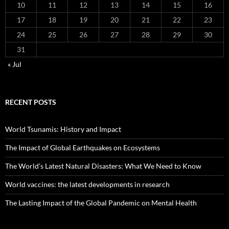
10
11
12
13
14
15
16
17
18
19
20
21
22
23
24
25
26
27
28
29
30
31
« Jul
RECENT POSTS
World Tsunamis: History and Impact
The Impact of Global Earthquakes on Ecosystems
The World’s Latest Natural Disasters: What We Need to Know
World vaccines: the latest developments in research
The Lasting Impact of the Global Pandemic on Mental Health