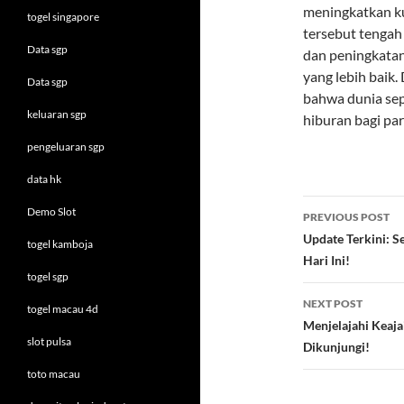
meningkatkan ku
togel singapore
tersebut tenga
Data sgp
dan peningkatan
yang lebih baik
Data sgp
bahwa dunia se
keluaran sgp
hiburan bagi pa
pengeluaran sgp
data hk
Post
Demo Slot
PREVIOUS POST
navigatio
Update Terkini: S
togel kamboja
Hari Ini!
togel sgp
NEXT POST
togel macau 4d
Menjelajahi Keaja
slot pulsa
Dikunjungi!
toto macau