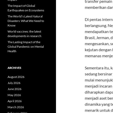
transfer pemain 
The Impact of Global
memberikan dampa
Earthquakes on Ecosystems
The World’s Latest Natural
Di pentas intern
Disasters: What We Need to
berlangsung. N
Know
mendapatkan temp
World vaccines: the latest
developments in research
Brasil, Jerman,
The Lasting Impact of the
mengesankan, s
Global Pandemic on Mental
kejutan dengan 
Health
memanas menjela
Sementara itu,
ARCHIVES
sedang bersinar
August 2026
mulai menunjukk
July 2026
menjadi incaran
June 2026
diharapkan dap
May 2026
menjadi aset be
April 2026
dinamika yang te
March 2026
menarik untuk di