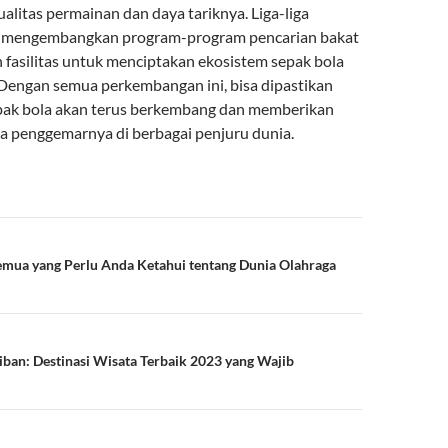
alitas permainan dan daya tariknya. Liga-liga
h mengembangkan program-program pencarian bakat
 fasilitas untuk menciptakan ekosistem sepak bola
. Dengan semua perkembangan ini, bisa dipastikan
pak bola akan terus berkembang dan memberikan
ra penggemarnya di berbagai penjuru dunia.
n
emua yang Perlu Anda Ketahui tentang Dunia Olahraga
iban: Destinasi Wisata Terbaik 2023 yang Wajib