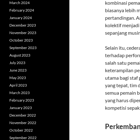
kombinasi pema
March 2024
biasanya lebih 
February 2024
pertandingan. A
January 2024
kolektif menjadi
December 2023
sepanjang musi
November 2023
October 2023
Selain itu, cede
September 2023
terhadap perform
August 2023
salah satu pema
July 2023
keterampilan pe
June 2023
utama bagi staf
May 2023
yang tepat, tim
April 2023
semua pemain be
March 2023
yang harus dipe
February 2023
kompetisi sepak 
January 2023
December 2022
November 2022
Perkembang
October 2022
September 2022