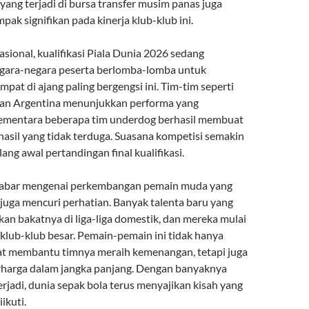
yang terjadi di bursa transfer musim panas juga
k signifikan pada kinerja klub-klub ini.
asional, kualifikasi Piala Dunia 2026 sedang
egara-negara peserta berlomba-lomba untuk
at di ajang paling bergengsi ini. Tim-tim seperti
 dan Argentina menunjukkan performa yang
ementara beberapa tim underdog berhasil membuat
hasil yang tidak terduga. Suasana kompetisi semakin
ng awal pertandingan final kualifikasi.
 kabar mengenai perkembangan pemain muda yang
 juga mencuri perhatian. Banyak talenta baru yang
an bakatnya di liga-liga domestik, dan mereka mulai
 klub-klub besar. Pemain-pemain ini tidak hanya
at membantu timnya meraih kemenangan, tetapi juga
rharga dalam jangka panjang. Dengan banyaknya
rjadi, dunia sepak bola terus menyajikan kisah yang
ikuti.