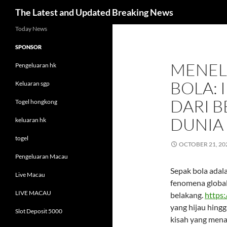
Search
The Latest and Updated Breaking News
Skip
Today News
to
SPONSOR
content
MENELU
Pengeluaran hk
BOLA: 
Keluaran sgp
DARI 
Togel hongkong
DUNIA
keluaran hk
togel
OCTOBER 21, 20
Pengeluaran Macau
Sepak bola adala
Live Macau
fenomena global
LIVE MACAU
belakang.
https:
yang hijau hing
Slot Deposit 5000
kisah yang mena