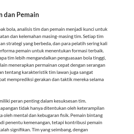
im dan Pemain
ak bola, analisis tim dan pemain menjadi kunci untuk
tan dan kelemahan masing-masing tim. Setiap tim
dan strategi yang berbeda, dan para pelatih sering kali
rforma pemain untuk menentukan formasi terbaik.
apa tim lebih mengandalkan penguasaan bola tinggi,
 lain menerapkan permainan cepat dengan serangan
n tentang karakteristik tim lawan juga sangat
apat memprediksi gerakan dan taktik mereka selama
iliki peran penting dalam kesuksesan tim.
lapangan tidak hanya ditentukan oleh keterampilan
uga oleh mental dan kebugaran fisik. Pemain bintang
jadi penentu kemenangan, tetapi kontribusi pemain
alah signifikan. Tim yang seimbang, dengan