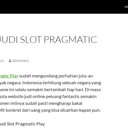
H
JUDI SLOT PRAGMATIC
021
ADMINKU
atic Play
sudah mengundang perhatian juta-an
yak negara. Indonesia terhitung sebuah negara yang
ame ini selalu semakin bertambah tiap hari. Di masa
gota website judi online peluang fantastis semakin
men intinya sudah pasti mengharap bakal
it konkret dari uang yang bisa dicairkan kapan pun.
udi Slot Pragmatic Play