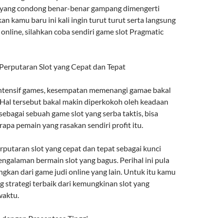
 yang condong benar-benar gampang dimengerti
an kamu baru ini kali ingin turut turut serta langsung
online, silahkan coba sendiri game slot Pragmatic
 Perputaran Slot yang Cepat dan Tepat
intensif games, kesempatan memenangi gamae bakal
. Hal tersebut bakal makin diperkokoh oleh keadaan
sebagai sebuah game slot yang serba taktis, bisa
apa pemain yang rasakan sendiri profit itu.
rputaran slot yang cepat dan tepat sebagai kunci
ngalaman bermain slot yang bagus. Perihal ini pula
kan dari game judi online yang lain. Untuk itu kamu
 strategi terbaik dari kemungkinan slot yang
waktu.