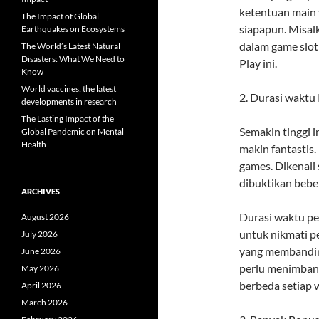
ketentuan main
The Impact of Global
siapapun. Misalk
Earthquakes on Ecosystems
dalam game slot 
The World’s Latest Natural
Disasters: What We Need to
Play ini.
Know
World vaccines: the latest
2. Durasi waktu
developments in research
The Lasting Impact of the
Semakin tinggi 
Global Pandemic on Mental
Health
makin fantastis
games. Dikenali 
dibuktikan beber
ARCHIVES
Durasi waktu pe
August 2026
untuk nikmati pe
July 2026
yang membanding
June 2026
perlu menimbang
May 2026
berbeda setiap 
April 2026
March 2026