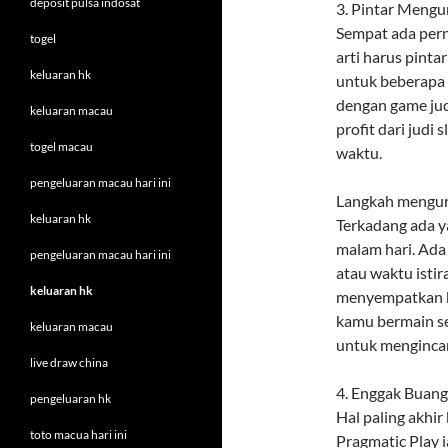
deposit pulsa indosat
3. Pintar Meng
Sempat ada perny
togel
arti harus pint
keluaran hk
untuk beberapa 
dengan game judi
keluaran macau
profit dari judi 
togel macau
waktu.
pengeluaran macau hari ini
Langkah menguru
keluaran hk
Terkadang ada y
malam hari. Ada
pengeluaran macau hari ini
atau waktu istir
keluaran hk
menyempatkan k
kamu bermain se
keluaran macau
untuk mengincar
live draw china
4. Enggak Buan
pengeluaran hk
Hal paling akhir
toto macua hari ini
Pragmatic Play 