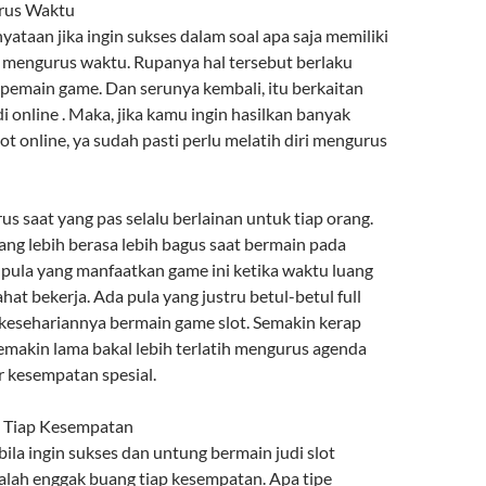
urus Waktu
ataan jika ingin sukses dalam soal apa saja memiliki
ar mengurus waktu. Rupanya hal tersebut berlaku
pemain game. Dan serunya kembali, itu berkaitan
 online . Maka, jika kamu ingin hasilkan banyak
slot online, ya sudah pasti perlu melatih diri mengurus
s saat yang pas selalu berlainan untuk tiap orang.
ang lebih berasa lebih bagus saat bermain pada
 pula yang manfaatkan game ini ketika waktu luang
ahat bekerja. Ada pula yang justru betul-betul full
esehariannya bermain game slot. Semakin kerap
makin lama bakal lebih terlatih mengurus agenda
 kesempatan spesial.
g Tiap Kesempatan
 bila ingin sukses dan untung bermain judi slot
ialah enggak buang tiap kesempatan. Apa tipe