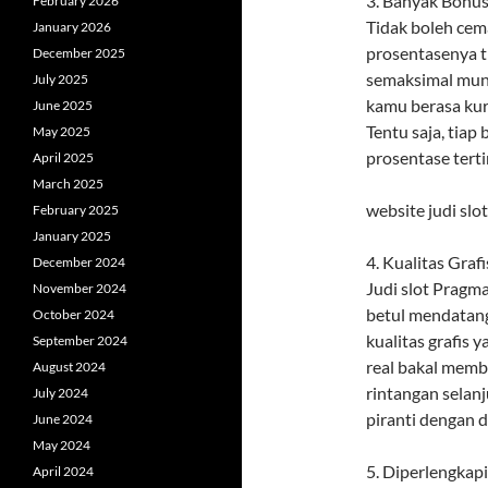
3. Banyak Bonus
February 2026
Tidak boleh cem
January 2026
prosentasenya t
December 2025
semaksimal mungk
July 2025
kamu berasa kura
June 2025
Tentu saja, tia
May 2025
prosentase terti
April 2025
March 2025
website judi slo
February 2025
January 2025
4. Kualitas Gr
December 2024
Judi slot Pragma
November 2024
betul mendatang
October 2024
kualitas grafis 
September 2024
real bakal memb
August 2024
rintangan selan
July 2024
piranti dengan d
June 2024
May 2024
5. Diperlengkap
April 2024