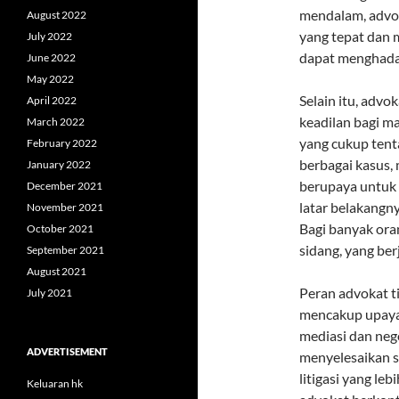
mendalam, advo
August 2022
yang tepat dan 
July 2022
dapat menghadap
June 2022
May 2022
Selain itu, adv
April 2022
keadilan bagi m
March 2022
yang cukup ten
February 2022
berbagai kasus, 
January 2022
berupaya untuk
December 2021
latar belakang
November 2021
Bagi banyak ora
October 2021
sidang, yang be
September 2021
August 2021
Peran advokat ti
July 2021
mencakup upaya p
mediasi dan neg
ADVERTISEMENT
menyelesaikan s
litigasi yang l
Keluaran hk