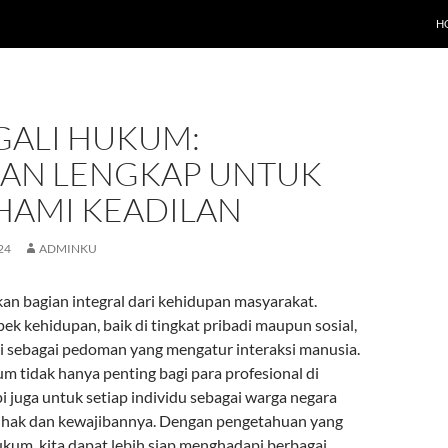
H
ALI HUKUM:
AN LENGKAP UNTUK
AMI KEADILAN
24
ADMINKU
 bagian integral dari kehidupan masyarakat.
ek kehidupan, baik di tingkat pribadi maupun sosial,
 sebagai pedoman yang mengatur interaksi manusia.
tidak hanya penting bagi para profesional di
i juga untuk setiap individu sebagai warga negara
 hak dan kewajibannya. Dengan pengetahuan yang
ukum, kita dapat lebih siap menghadapi berbagai