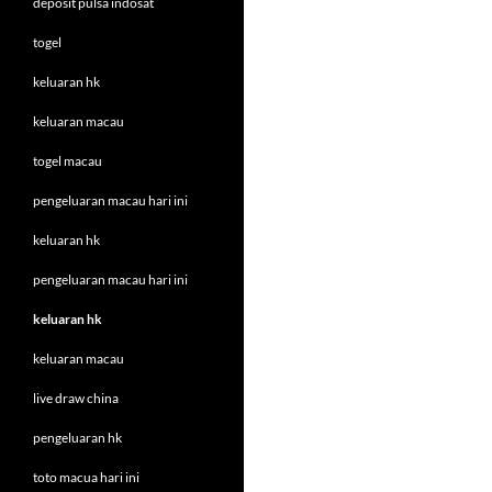
deposit pulsa indosat
togel
keluaran hk
keluaran macau
togel macau
pengeluaran macau hari ini
keluaran hk
pengeluaran macau hari ini
keluaran hk
keluaran macau
live draw china
pengeluaran hk
toto macua hari ini