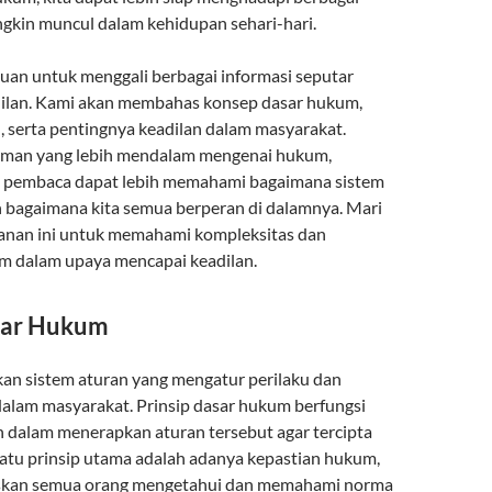
ngkin muncul dalam kehidupan sehari-hari.
ujuan untuk menggali berbagai informasi seputar
ilan. Kami akan membahas konsep dasar hukum,
, serta pentingnya keadilan dalam masyarakat.
an yang lebih mendalam mengenai hukum,
a pembaca dapat lebih memahami bagaimana sistem
an bagaimana kita semua berperan di dalamnya. Mari
alanan ini untuk memahami kompleksitas dan
m dalam upaya mencapai keadilan.
sar Hukum
n sistem aturan yang mengatur perilaku dan
 dalam masyarakat. Prinsip dasar hukum berfungsi
 dalam menerapkan aturan tersebut agar tercipta
 satu prinsip utama adalah adanya kepastian hukum,
kan semua orang mengetahui dan memahami norma