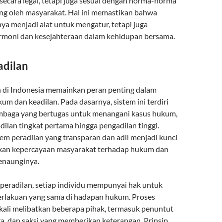
 secara legal, tetapi juga sesuai dengan norma-norma
ang oleh masyarakat. Hal ini memastikan bahwa
ya menjadi alat untuk mengatur, tetapi juga
rmoni dan kesejahteraan dalam kehidupan bersama.
adilan
n di Indonesia memainkan peran penting dalam
m dan keadilan. Pada dasarnya, sistem ini terdiri
embaga yang bertugas untuk menangani kasus hukum,
dilan tingkat pertama hingga pengadilan tinggi.
em peradilan yang transparan dan adil menjadi kunci
kan kepercayaan masyarakat terhadap hukum dan
menaunginya.
 peradilan, setiap individu mempunyai hak untuk
rlakuan yang sama di hadapan hukum. Proses
gkali melibatkan beberapa pihak, termasuk penuntut
, dan saksi yang memberikan keterangan. Prinsip