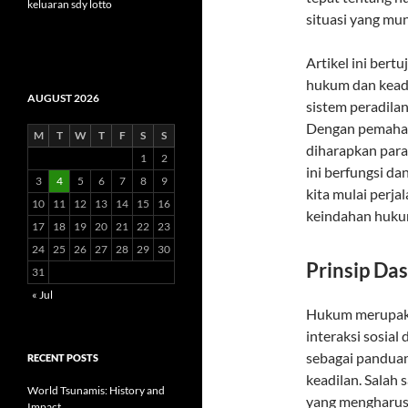
keluaran sdy lotto
situasi yang mu
Artikel ini bert
hukum dan kead
AUGUST 2026
sistem peradilan
Dengan pemaham
M
T
W
T
F
S
S
diharapkan par
1
2
ini berfungsi d
3
4
5
6
7
8
9
kita mulai perj
10
11
12
13
14
15
16
keindahan huku
17
18
19
20
21
22
23
24
25
26
27
28
29
30
Prinsip Da
31
« Jul
Hukum merupaka
interaksi sosial
sebagai panduan
RECENT POSTS
keadilan. Salah
World Tsunamis: History and
yang mengharus
Impact