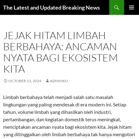
Skip
Search
The Latest and Updated Breaking News
to
PRIMAR
content
MENU
JEJAK HITAM LIMBAH
BERBAHAYA: ANCAMAN
NYATA BAGI EKOSISTEM
KITA
OCTOBER 13, 2024
ADMINKU
Limbah berbahaya telah menjadi salah satu masalah
lingkungan yang paling mendesak di era modern ini. Setiap
tahun, volume limbah yang dihasilkan oleh industri,
pertambangan, dan kegiatan domestik terus meningkat,
menciptakan ancaman nyata bagi ekosistem kita. Jejak hitam
yang ditinggalkan oleh limbah berbahaya tak hanya mengotori